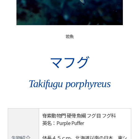
若魚
マフグ
Takifugu porphyreus
脊索動物門 硬骨魚綱 フグ目 フグ科
英名：Purple Puffer
生物紹介
体長４５ｃｍ。北海道以南の日本、東シ