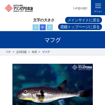
Language
メニュー
文字の大きさ
メインサイトに戻る
図鑑トップページに戻る
小
中
大
マフグ
TOP
>
生物図鑑
>
魚類
>
マフグ