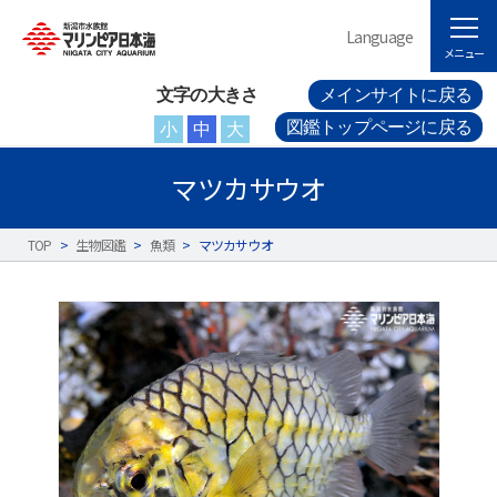
Language
メニュー
文字の大きさ
メインサイトに戻る
図鑑トップページに戻る
小
中
大
マツカサウオ
TOP
>
生物図鑑
>
魚類
>
マツカサウオ