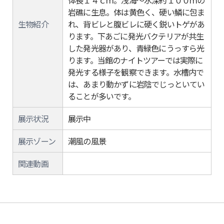
体長１４ｃｍ。浅海～水深約１００ｍの
岩礁に生息。体は黄色く、硬い鱗に包ま
生物紹介
れ、背ビレと腹ビレに硬く鋭いトゲがあ
ります。下あごに発光バクテリアが共生
した発光器があり、青緑色にうっすら光
ります。当館のナイトツアーでは実際に
発光する様子を観察できます。水槽内で
は、あまり動かずに岩陰でじっといてい
ることが多いです。
展示状況
展示中
展示ゾーン
潮風の風景
関連動画