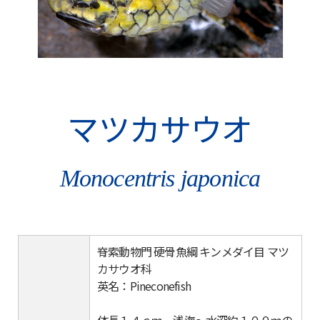
マツカサウオ
Monocentris japonica
脊索動物門 硬骨魚綱 キンメダイ目 マツ
カサウオ科
英名：Pineconefish