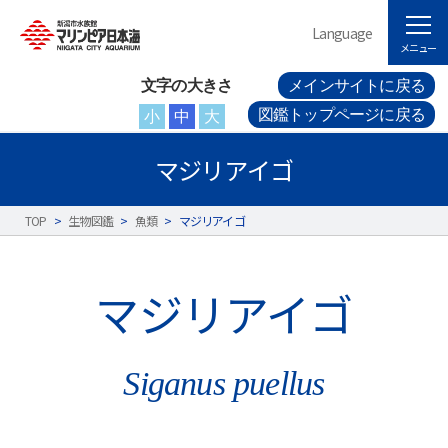
Language
メニュー
文字の大きさ
メインサイトに戻る
図鑑トップページに戻る
小
中
大
マジリアイゴ
TOP
>
生物図鑑
>
魚類
>
マジリアイゴ
マジリアイゴ
Siganus puellus