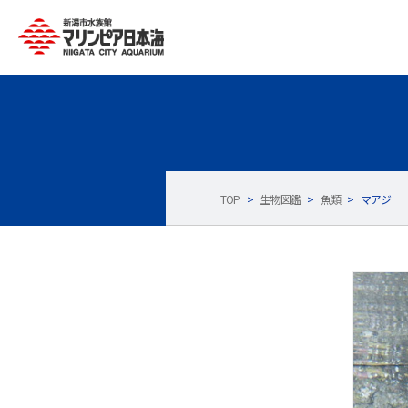
TOP
>
生物図鑑
>
魚類
>
マアジ