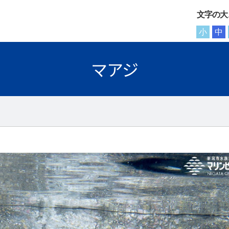
文字の大
小
中
マアジ