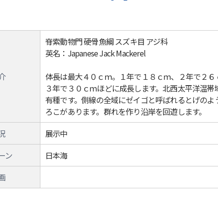
脊索動物門 硬骨魚綱 スズキ目 アジ科
英名：Japanese Jack Mackerel
介
体長は最大４０ｃｍ。１年で１８ｃｍ、２年で２６
３年で３０ｃｍほどに成長します。北西太平洋温帯
有種です。側線の全域にゼイゴと呼ばれるとげのよ
ろこがあります。群れを作り沿岸を回遊します。
況
展示中
ーン
日本海
画