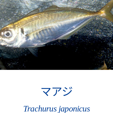
マアジ
Trachurus japonicus