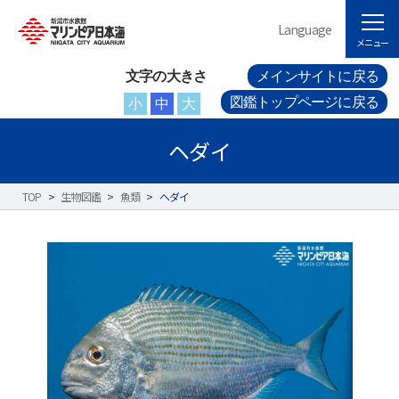
Language
メニュー
文字の大きさ
メインサイトに戻る
図鑑トップページに戻る
小
中
大
ヘダイ
TOP
>
生物図鑑
>
魚類
>
ヘダイ