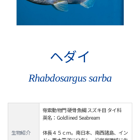
ヘダイ
Rhabdosargus sarba
脊索動物門 硬骨魚綱 スズキ目 タイ科
英名：Goldlined Seabream
生物紹介
体長４５ｃｍ。南日本、南西諸島、イン