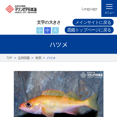
Language
メニュー
文字の大きさ
メインサイトに戻る
図鑑トップページに戻る
小
中
大
ハツメ
TOP
>
生物図鑑
>
魚類
>
ハツメ