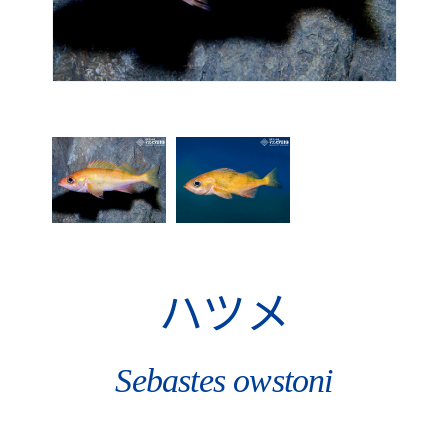
ハツメ
Sebastes owstoni