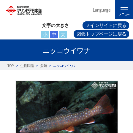
Language
メニュー
文字の大きさ
メインサイトに戻る
図鑑トップページに戻る
小
中
大
ニッコウイワナ
TOP
>
生物図鑑
>
魚類
>
ニッコウイワナ