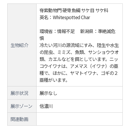
脊索動物門 硬骨魚綱 サケ目 サケ科
英名：Whitespotted Char
環境省：情報不足 新潟県：準絶滅危
惧
生物紹介
冷たい河川の源流域にすみ、陸生や水生
の昆虫、ミミズ、魚類、サンショウウオ
類、カエルなどを餌としています。ニッ
コウイワナは、アメマス（イワナ）の亜
種で、ほかに、ヤマトイワナ、ゴギの２
亜種がいます。
展示状況
展示なし
展示ゾーン
信濃川
関連動画