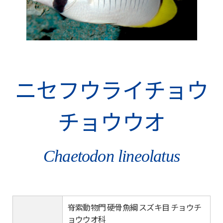
ニセフウライチョウ
チョウウオ
Chaetodon lineolatus
脊索動物門 硬骨魚綱 スズキ目 チョウチ
ョウウオ科