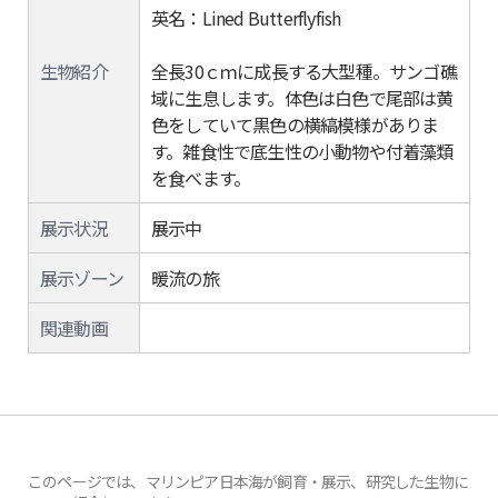
英名：Lined Butterflyfish
生物紹介
全長30ｃｍに成長する大型種。サンゴ礁
域に生息します。体色は白色で尾部は黄
色をしていて黒色の横縞模様がありま
す。雑食性で底生性の小動物や付着藻類
を食べます。
展示状況
展示中
展示ゾーン
暖流の旅
関連動画
このページでは、マリンピア日本海が飼育・展示、研究した生物に