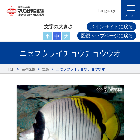
Language
メニュー
文字の大きさ
メインサイトに戻る
図鑑トップページに戻る
小
中
大
ニセフウライチョウチョウウオ
TOP
>
生物図鑑
>
魚類
>
ニセフウライチョウチョウウオ