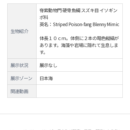
脊索動物門 硬骨魚綱 スズキ目 イソギン
ポ科
英名：Striped Poison-fang Blenny Mimic
生物紹介
体長１０ｃｍ。体側に２本の暗色縦縞が
あります。海藻や岩場に隠れて生息しま
す。
展示状況
展示なし
展示ゾーン
日本海
関連動画