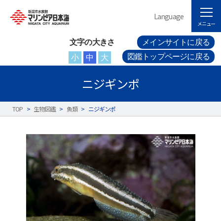
Language
メニュー
文字の大きさ
メインサイトに戻る
図鑑トップページに戻る
小
中
大
ニジギンポ
TOP
>
生物図鑑
>
魚類
>
ニジギンポ