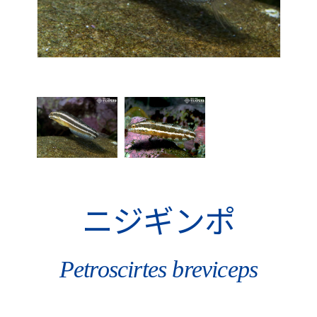
ニジギンポ
Petroscirtes breviceps