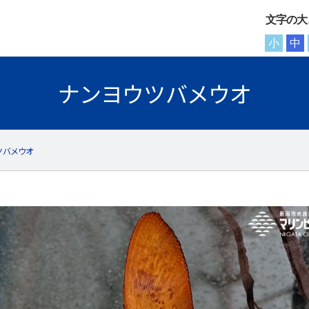
文字の大
小
中
ナンヨウツバメウオ
ツバメウオ