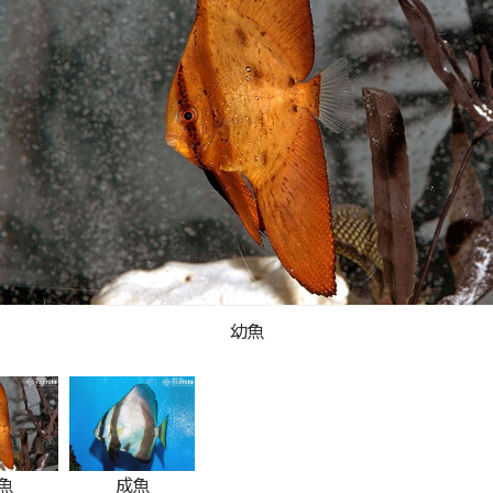
幼魚
魚
成魚