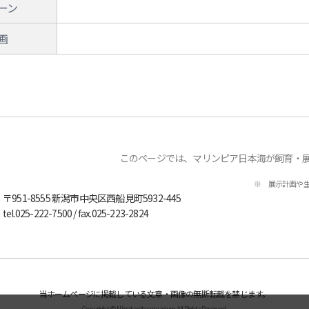
ーン
画
このページでは、マリンピア日本海が飼育・
※ 展示計画や
〒951-8555
新潟市中央区西船見町5932-445
tel.
025-222-7500
/ fax.025-223-2824
当ホームページに掲載している文章・画像の無断転載を禁じます。
Copyright © Niigata city aquarium All Rights Reserved.