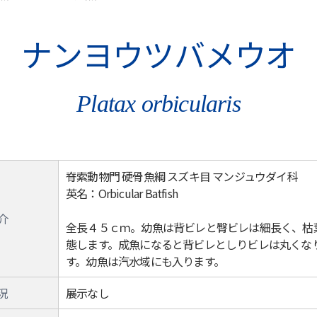
ナンヨウツバメウオ
Platax orbicularis
脊索動物門 硬骨魚綱 スズキ目 マンジュウダイ科
英名：Orbicular Batfish
介
全長４５ｃｍ。幼魚は背ビレと臀ビレは細長く、枯
態します。成魚になると背ビレとしりビレは丸くな
す。幼魚は汽水域にも入ります。
況
展示なし