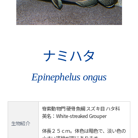
ナミハタ
Epinephelus ongus
脊索動物門 硬骨魚綱 スズキ目 ハタ科
英名：White-streaked Grouper
生物紹介
体長２５ｃｍ。体色は暗色で、淡い色の