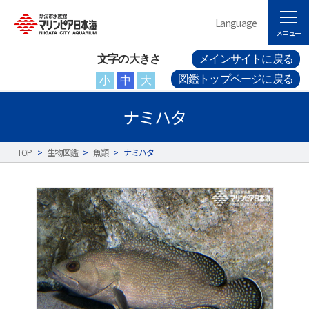
Language
メニュー
文字の大きさ
メインサイトに戻る
図鑑トップページに戻る
小
中
大
ナミハタ
TOP
>
生物図鑑
>
魚類
>
ナミハタ