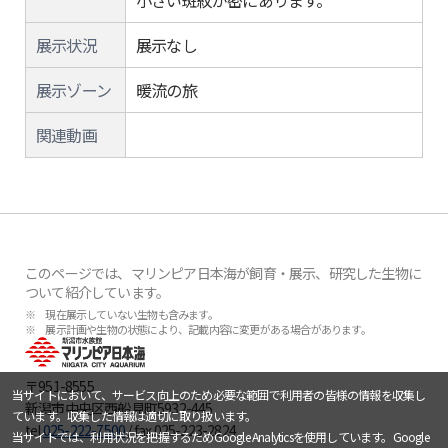
小さい斑紋が密にあります。
展示状況
展示なし
展示ゾーン
暖流の旅
関連動画
このページでは、マリンピア日本海が飼育・展示、研究した生物に
ついて紹介しています。
※ 現在展示していない生物も含みます。
※ 展示計画や生物の状態により、記載内容に変更がある場合があります。
〒951-8555
当サイトにおいて、サービス向上のため必要な範囲で利用者の皆様の情報を収集し
新潟市中央区西船見町5932-445
ています。収集した情報は適切に取り扱います。
tel.
025-222-7500
/ fax.025-223-2824
当サイトでは、利用状況を把握するためGoogle Analyticsを使用しています。Google