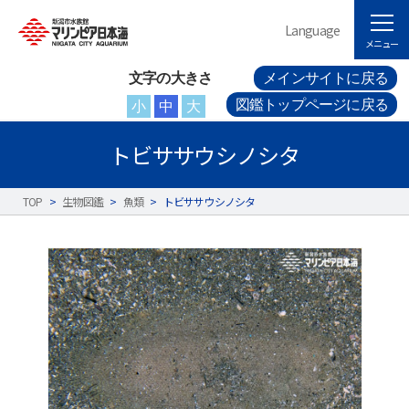
Language
メニュー
文字の大きさ
メインサイトに戻る
図鑑トップページに戻る
小
中
大
トビササウシノシタ
TOP
>
生物図鑑
>
魚類
>
トビササウシノシタ