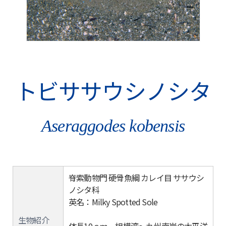
トビササウシノシタ
Aseraggodes kobensis
脊索動物門 硬骨魚綱 カレイ目 ササウシ
ノシタ科
英名：Milky Spotted Sole
生物紹介