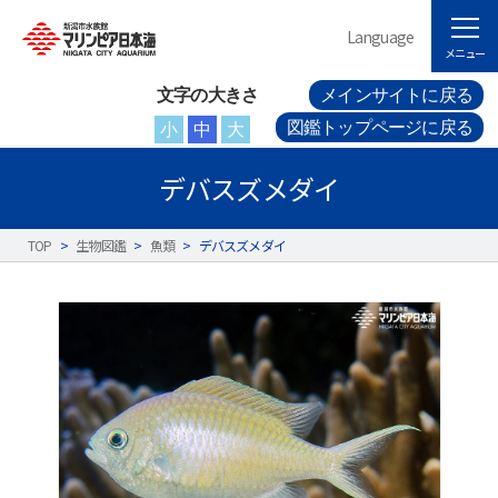
Language
メニュー
文字の大きさ
メインサイトに戻る
図鑑トップページに戻る
小
中
大
デバスズメダイ
TOP
>
生物図鑑
>
魚類
>
デバスズメダイ