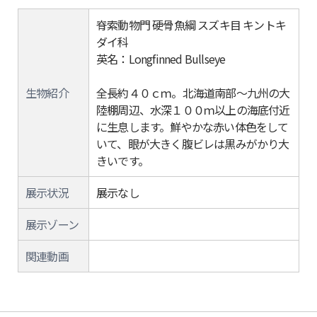
脊索動物門 硬骨魚綱 スズキ目 キントキ
ダイ科
英名：Longfinned Bullseye
生物紹介
全長約４０ｃｍ。北海道南部～九州の大
陸棚周辺、水深１００ｍ以上の海底付近
に生息します。鮮やかな赤い体色をして
いて、眼が大きく腹ビレは黒みがかり大
きいです。
展示状況
展示なし
展示ゾーン
関連動画