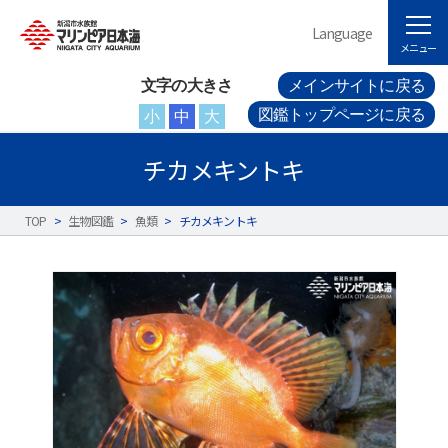
Language
メニュー
文字の大きさ
メインサイトに戻る
図鑑トップページに戻る
小
中
大
チカメキントキ
TOP
>
生物図鑑
>
魚類
>
チカメキントキ