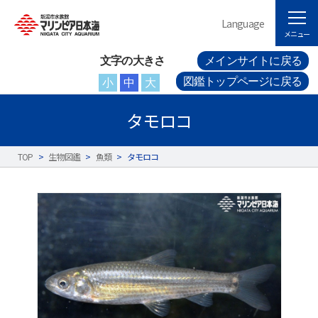
Language
メニュー
文字の大きさ
メインサイトに戻る
図鑑トップページに戻る
小
中
大
タモロコ
TOP
>
生物図鑑
>
魚類
>
タモロコ