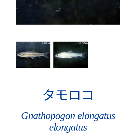
タモロコ
Gnathopogon elongatus
elongatus