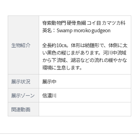
脊索動物門 硬骨魚綱 コイ目 カマツカ科
英名：Swamp moroko gudgeon
生物紹介
全長約10㎝。体形は紡錘形で、体側に太
い黒色の縦じまがあります。河川中流域
から下流域、湖沼などの流れの緩やかな
環境に生息します。
展示状況
展示中
展示ゾーン
信濃川
関連動画