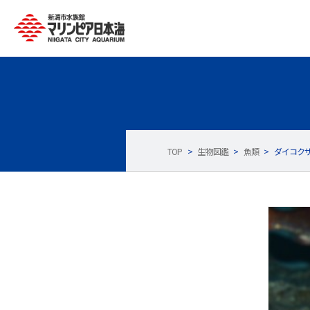
TOP
>
生物図鑑
>
魚類
>
ダイコク