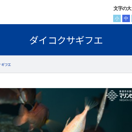
文字の大
小
中
ダイコクサギフエ
サギフエ