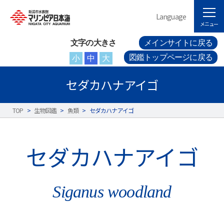
Language
メニュー
文字の大きさ
メインサイトに戻る
図鑑トップページに戻る
小
中
大
セダカハナアイゴ
TOP
>
生物図鑑
>
魚類
>
セダカハナアイゴ
セダカハナアイゴ
Siganus woodland