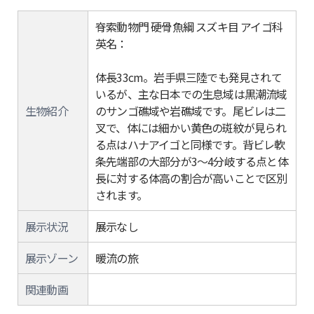
脊索動物門 硬骨魚綱 スズキ目 アイゴ科
英名：
体長33cm。岩手県三陸でも発見されて
いるが、主な日本での生息域は黒潮流域
生物紹介
のサンゴ礁域や岩礁域です。尾ビレは二
叉で、体には細かい黄色の斑紋が見られ
る点はハナアイゴと同様です。背ビレ軟
条先端部の大部分が3～4分岐する点と体
長に対する体高の割合が高いことで区別
されます。
展示状況
展示なし
展示ゾーン
暖流の旅
関連動画