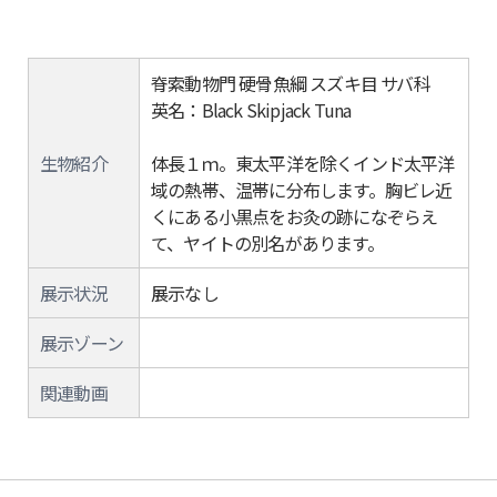
脊索動物門 硬骨魚綱 スズキ目 サバ科
英名：Black Skipjack Tuna
生物紹介
体長１ｍ。東太平洋を除くインド太平洋
域の熱帯、温帯に分布します。胸ビレ近
くにある小黒点をお灸の跡になぞらえ
て、ヤイトの別名があります。
展示状況
展示なし
展示ゾーン
関連動画