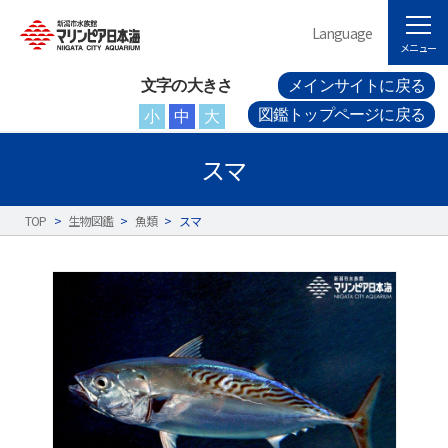
Language
メニュー
文字の大きさ
メインサイトに戻る
図鑑トップページに戻る
小
中
大
スマ
TOP
>
生物図鑑
>
魚類
>
スマ