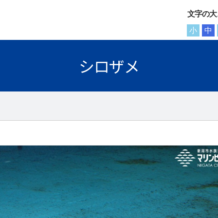
文字の大
小
中
シロザメ