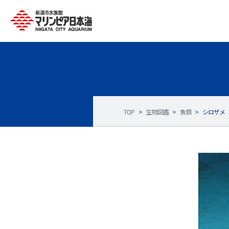
TOP
>
生物図鑑
>
魚類
>
シロザメ