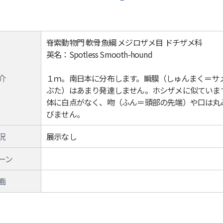
脊索動物門 軟骨魚綱 メジロザメ目 ドチザメ科
英名：Spotless Smooth-hound
介
１ｍ。南日本に分布します。瞬膜（しゅんまく＝サ
ぶた）はあまり発達しません。ホシザメに似ていま
体に白点がなく、吻（ふん＝頭部の先端）や口は丸
びません。
況
展示なし
ーン
画