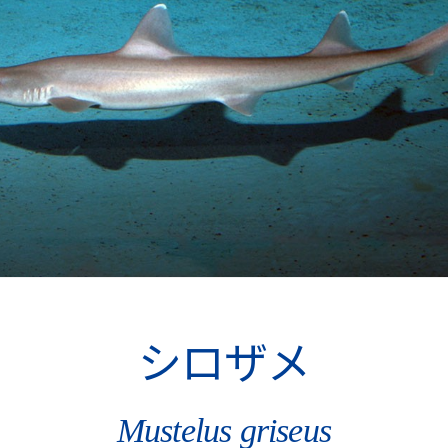
シロザメ
Mustelus griseus