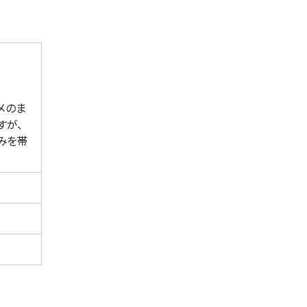
メのま
すが、
みを帯