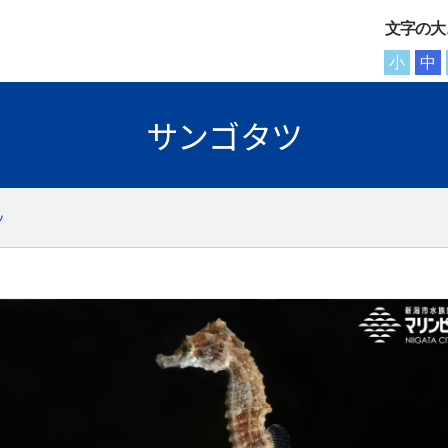
文字の大
小
中
サンゴタツ
ツ