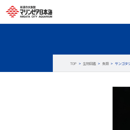
TOP
>
生物図鑑
>
魚類
>
サンゴタ