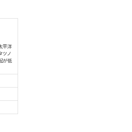
太平洋
タツノ
起が低