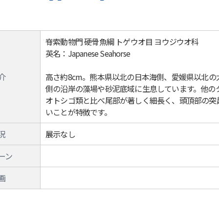
脊索動物門 硬骨魚綱 トゲウオ目 ヨウジウオ科
英名：Japanese Seahorse
介
高さ約8cm。熊本県以北の日本海側、愛媛県以北の
側の沿岸の藻場や砂泥底域に生息しています。他の
オトシゴ類と比べ尾部が著しく細長く、頭頂部の突
いことが特徴です。
況
展示なし
ーン
画