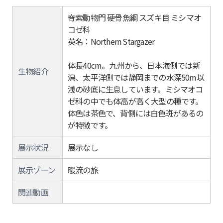
脊索動物門 硬骨魚綱 スズキ目 ミシマオ
コゼ科
英名：Northern Stargazer
体長40cm。九州から、日本海側では新
生物紹介
潟、太平洋側では静岡までの水深50m以
浅の砂底に生息しています。ミシマオコ
ゼ科の中でも体高が高く大型の種です。
体色は茶色で、背側には白色斑があるの
が特徴です。
展示状況
展示なし
展示ゾーン
暖流の旅
関連動画