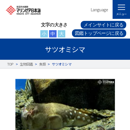
Language
メニュー
文字の大きさ
メインサイトに戻る
図鑑トップページに戻る
小
中
大
サツオミシマ
TOP
>
生物図鑑
>
魚類
>
サツオミシマ