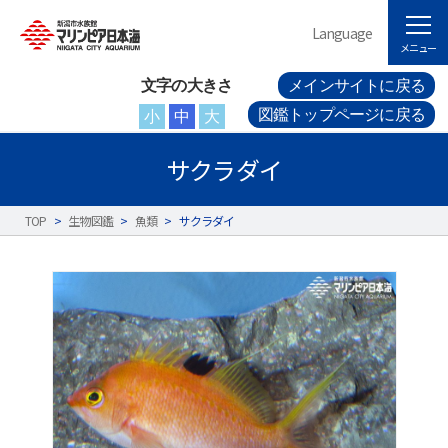
Language
メニュー
文字の大きさ
メインサイトに戻る
図鑑トップページに戻る
小
中
大
サクラダイ
TOP
>
生物図鑑
>
魚類
>
サクラダイ