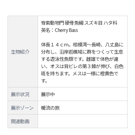
脊索動物門 硬骨魚綱 スズキ目 ハタ科
英名：Cherry Bass
体長１４ｃｍ。相模湾～長崎、八丈島に
生物紹介
分布し、沿岸岩礁域に群をつくって生息
する遊泳性魚類です。雌雄で体色が違
い、オスは背ビレの第３棘が伸び、白色
斑を持ちます。メスは一様に橙黄色で
す。
展示状況
展示中
展示ゾーン
暖流の旅
関連動画