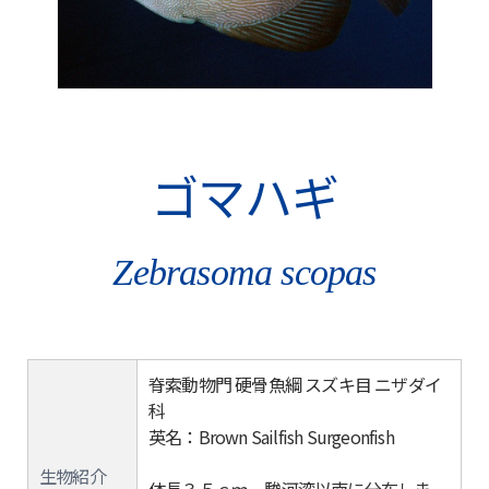
ゴマハギ
Zebrasoma scopas
脊索動物門 硬骨魚綱 スズキ目 ニザダイ
科
英名：Brown Sailfish Surgeonfish
生物紹介