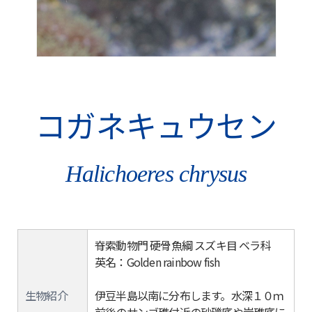
コガネキュウセン
Halichoeres chrysus
脊索動物門 硬骨魚綱 スズキ目 ベラ科
英名：Golden rainbow fish
生物紹介
伊豆半島以南に分布します。水深１０ｍ