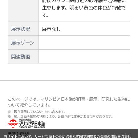
前後のサンゴ礁付近の砂礫底や岩礁底に
生息します。明るい黄色の体色が特徴で
す。
展示状況
展示なし
展示ゾーン
関連動画
このページでは、マリンピア日本海が飼育・展示、研究した生物に
ついて紹介しています。
※ 現在展示していない生物も含みます。
※ 展示計画や生物の状態により、記載内容に変更がある場合があります。
〒951-8555
当サイトにおいて、サービス向上のため必要な範囲で利用者の皆様の情報を収集し