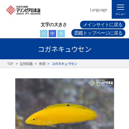
Language
メニュー
文字の大きさ
メインサイトに戻る
図鑑トップページに戻る
小
中
大
コガネキュウセン
TOP
>
生物図鑑
>
魚類
>
コガネキュウセン