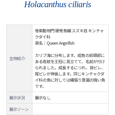
Holacanthus ciliaris
脊索動物門 硬骨魚綱 スズキ目 キンチャ
クダイ科
英名：Queen Angelfish
カリブ海に分布します。成魚の前頭部に
生物紹介
ある斑紋を王冠に見立てて、名前が付け
られました。成長するにつれ、背ビレ、
尾ビレが伸長します。同じキンチャクダ
イ科の魚に対しては縄張り意識の強い魚
です。
展示状況
展示なし
展示ゾーン