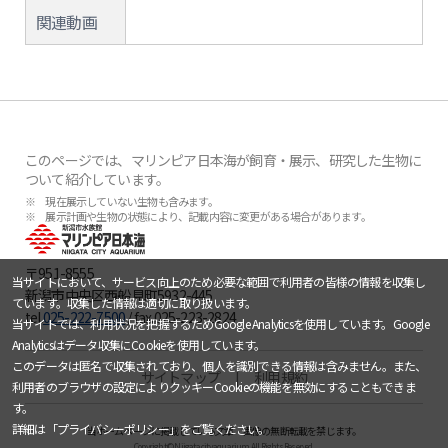
関連動画
このページでは、マリンピア日本海が飼育・展示、研究した生物に
ついて紹介しています。
※ 現在展示していない生物も含みます。
※ 展示計画や生物の状態により、記載内容に変更がある場合があります。
〒951-8555
当サイトにおいて、サービス向上のため必要な範囲で利用者の皆様の情報を収集し
新潟市中央区西船見町5932-445
ています。収集した情報は適切に取り扱います。
tel.
025-222-7500
/ fax.025-223-2824
当サイトでは、利用状況を把握するためGoogle Analyticsを使用しています。Google
Analyticsはデータ収集にCookieを使用しています。
このデータは匿名で収集されており、個人を識別できる情報は含みません。また、
サイトマップ
利用規約
利用者のブラウザの設定によりクッキーCookieの機能を無効にすることもできま
す。
詳細は「
プライバシーポリシー
」をご覧ください。
当ホームページに掲載している文章・画像の無断転載を禁じます。
Copyright © Niigata city aquarium All Rights Reserved.