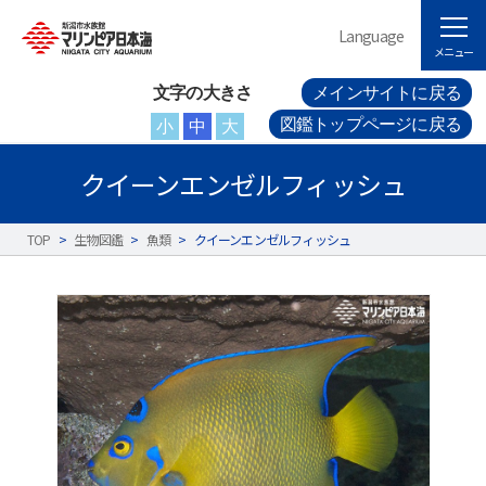
Language
メニュー
文字の大きさ
メインサイトに戻る
図鑑トップページに戻る
小
中
大
クイーンエンゼルフィッシュ
TOP
>
生物図鑑
>
魚類
>
クイーンエンゼルフィッシュ