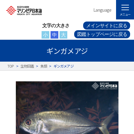
Language
メニュー
文字の大きさ
メインサイトに戻る
図鑑トップページに戻る
小
中
大
ギンガメアジ
TOP
>
生物図鑑
>
魚類
>
ギンガメアジ