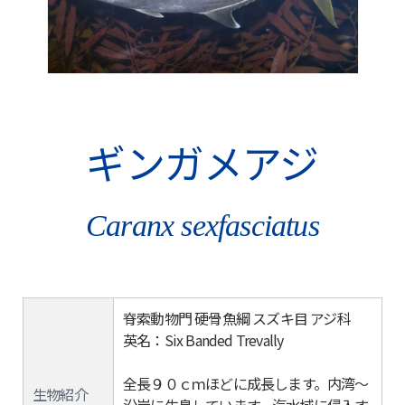
ギンガメアジ
Caranx sexfasciatus
脊索動物門 硬骨魚綱 スズキ目 アジ科
英名：Six Banded Trevally
全長９０ｃｍほどに成長します。内湾～
生物紹介