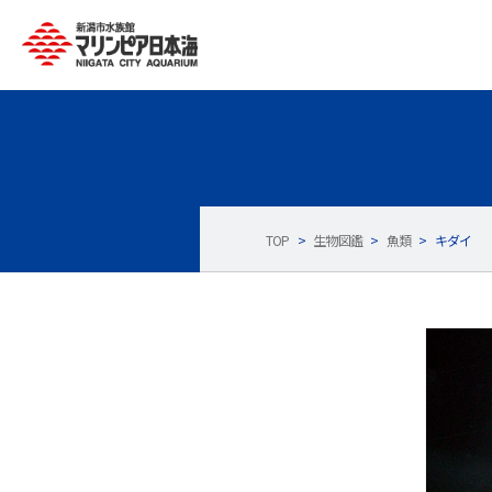
TOP
>
生物図鑑
>
魚類
>
キダイ