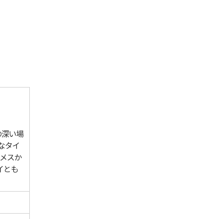
の深い場
なタイ
。メスか
イとも