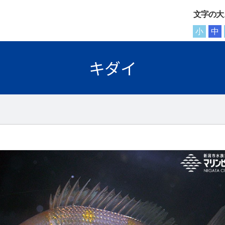
文字の大
小
中
キダイ