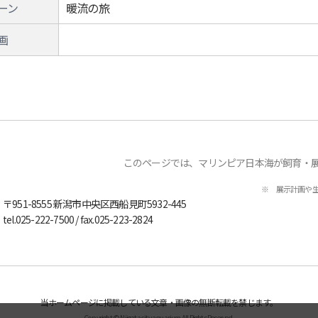
ーン
暖流の旅
画
このページでは、マリンピア日本海が飼育・
※ 展示計画や
〒951-8555
新潟市中央区西船見町5932-445
tel.
025-222-7500
/ fax.025-223-2824
当ホームページに掲載している文章・画像の無断転載を禁じます。
Copyright © Niigata city aquarium All Rights Reserved.