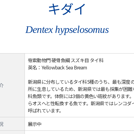
キダイ
Dentex hypselosomus
脊索動物門 硬骨魚綱 スズキ目 タイ科
英名：Yellowback Sea Bream
新潟県に分布しているタイ科5種のうち、最も深度
介
所に生息しているため、新潟県では最も採集が困難
科魚類です。体側には3個の黄色い斑紋があります
らオスへと性転換する魚です。新潟県ではレンコダ
呼ばれています。
況
展示中