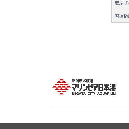
展示ゾ
関連動