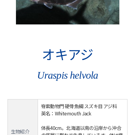
オキアジ
Uraspis helvola
脊索動物門 硬骨魚綱 スズキ目 アジ科
英名：Whitemouth Jack
体長40cm。北海道以南の沿岸から沖合
生物紹介