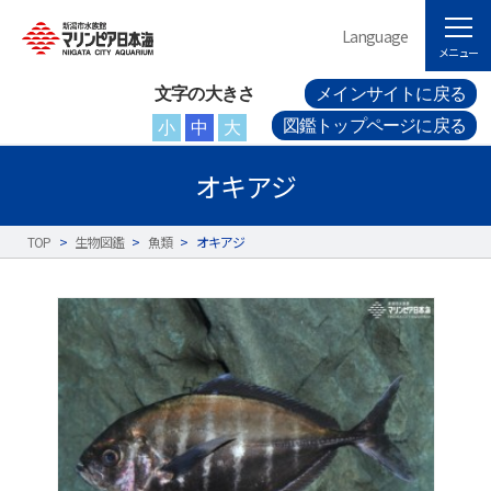
Language
メニュー
文字の大きさ
メインサイトに戻る
図鑑トップページに戻る
小
中
大
オキアジ
TOP
>
生物図鑑
>
魚類
>
オキアジ