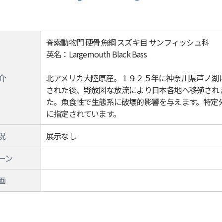
脊索動物門 硬骨魚綱 スズキ目 サンフィッシュ科
英名：Largemouth Black Bass
介
北アメリカ大陸原産。１９２５年に神奈川県芦ノ湖
された後、野放図な放流により日本各地へ移殖され
た。魚食性で生態系に破壊的影響を与えます。特定
に指定されています。
況
展示なし
ーン
画