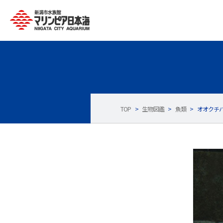
TOP
>
生物図鑑
>
魚類
>
オオクチ