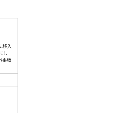
に移入
まし
外来種