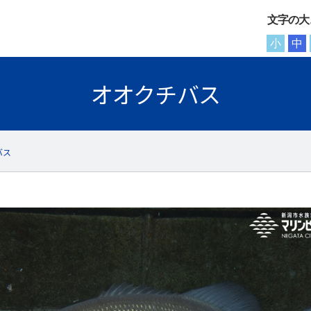
文字の大
小
中
オオクチバス
バス