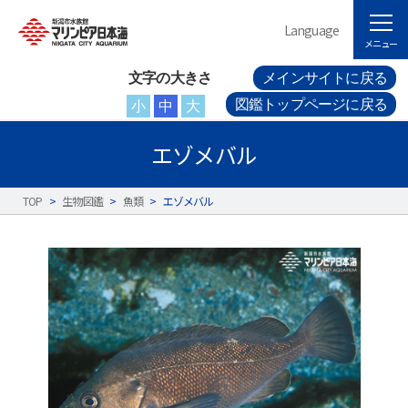
Language
メニュー
文字の大きさ
メインサイトに戻る
図鑑トップページに戻る
小
中
大
エゾメバル
TOP
>
生物図鑑
>
魚類
>
エゾメバル