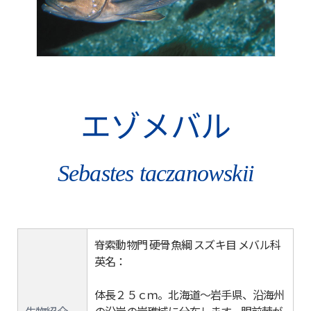
エゾメバル
Sebastes taczanowskii
脊索動物門 硬骨魚綱 スズキ目 メバル科
英名：
体長２５ｃｍ。北海道～岩手県、沿海州