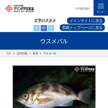
Language
メニュー
文字の大きさ
メインサイトに戻る
図鑑トップページに戻る
小
中
大
ウスメバル
TOP
>
生物図鑑
>
魚類
>
ウスメバル