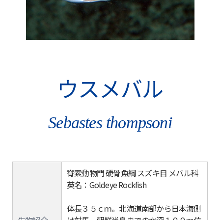
ウスメバル
Sebastes thompsoni
脊索動物門 硬骨魚綱 スズキ目 メバル科
英名：Goldeye Rockfish
体長３５ｃｍ。北海道南部から日本海側