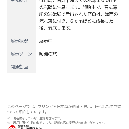
生物紹介
は対馬、朝鮮半島までの水深１００ｍ位
の岩礁に生息します。卵胎生で、春に深
所の岩礁域で産出された仔魚は、海面の
流れ藻に付き、６ｃｍほどに成長した
後、着底します。
展示状況
展示中
展示ゾーン
暖流の旅
関連動画
このページでは、マリンピア日本海が飼育・展示、研究した生物に
ついて紹介しています。
※ 現在展示していない生物も含みます。
※ 展示計画や生物の状態により、記載内容に変更がある場合があります。