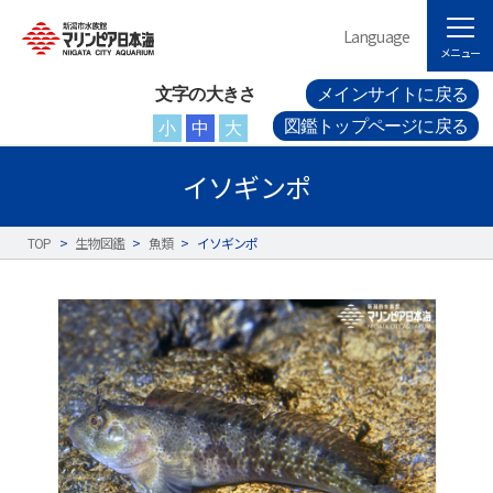
Language
メニュー
文字の大きさ
メインサイトに戻る
図鑑トップページに戻る
小
中
大
イソギンポ
TOP
>
生物図鑑
>
魚類
>
イソギンポ