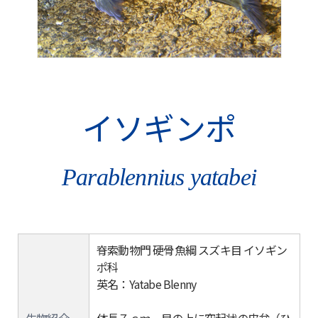
イソギンポ
Parablennius yatabei
脊索動物門 硬骨魚綱 スズキ目 イソギン
ポ科
英名：Yatabe Blenny