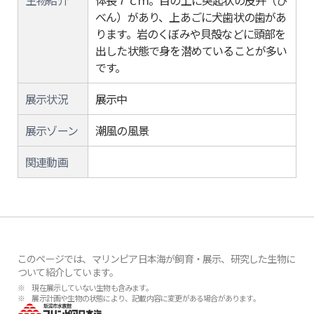
生物紹介
体長７ｃｍ。目の上に突起状の皮弁（ひ
べん）があり、上あごに犬歯状の歯があ
ります。岩のくぼみや貝殻などに頭部を
出した状態で身を潜めていることが多い
です。
展示状況
展示中
展示ゾーン
潮風の風景
関連動画
このページでは、マリンピア日本海が飼育・展示、研究した生物に
ついて紹介しています。
※ 現在展示していない生物も含みます。
※ 展示計画や生物の状態により、記載内容に変更がある場合があります。