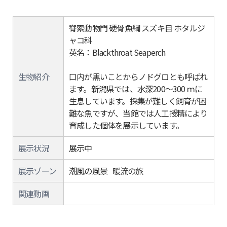
脊索動物門 硬骨魚綱 スズキ目 ホタルジ
ャコ科
英名：Blackthroat Seaperch
生物紹介
口内が黒いことからノドグロとも呼ばれ
ます。新潟県では、水深200～300 ｍに
生息しています。採集が難しく飼育が困
難な魚ですが、当館では人工授精により
育成した個体を展示しています。
展示状況
展示中
展示ゾーン
潮風の風景 暖流の旅
関連動画