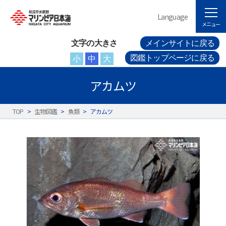
Language
メニュー
文字の大きさ
メインサイトに戻る
図鑑トップページに戻る
小
中
大
アカムツ
TOP
>
生物図鑑
>
魚類
>
アカムツ