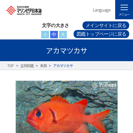
Language
メニュー
文字の大きさ
メインサイトに戻る
図鑑トップページに戻る
小
中
大
アカマツカサ
TOP
>
生物図鑑
>
魚類
>
アカマツカサ