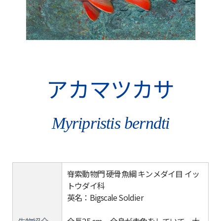
アカマツカサ
Myripristis berndti
脊索動物門 硬骨魚綱 キンメダイ目 イッ
トウダイ科
英名：Bigscale Soldier