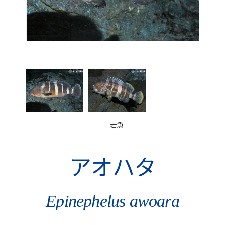
若魚
アオハタ
Epinephelus awoara