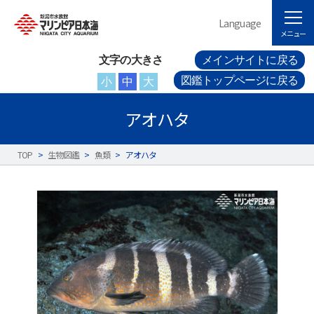
Language
メニュー
文字の大きさ
メインサイトに戻る
図鑑トップページに戻る
小
中
大
アオハタ
TOP
>
生物図鑑
>
魚類
>
アオハタ