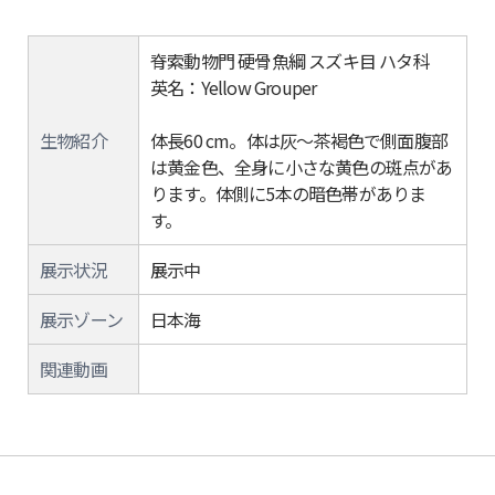
脊索動物門 硬骨魚綱 スズキ目 ハタ科
英名：Yellow Grouper
生物紹介
体長60 cm。体は灰～茶褐色で側面腹部
は黄金色、全身に小さな黄色の斑点があ
ります。体側に5本の暗色帯がありま
す。
展示状況
展示中
展示ゾーン
日本海
関連動画