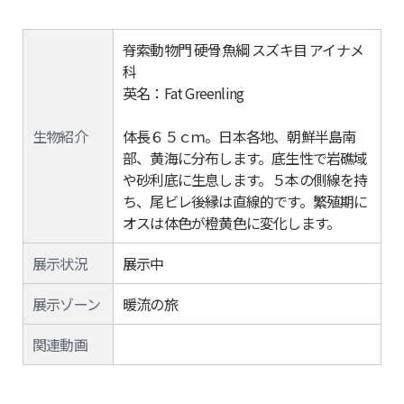
脊索動物門 硬骨魚綱 スズキ目 アイナメ
科
英名：Fat Greenling
生物紹介
体長６５ｃｍ。日本各地、朝鮮半島南
部、黄海に分布します。底生性で岩礁域
や砂利底に生息します。５本の側線を持
ち、尾ビレ後縁は直線的です。繁殖期に
オスは体色が橙黄色に変化します。
展示状況
展示中
展示ゾーン
暖流の旅
関連動画