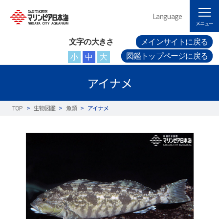
Language
メニュー
文字の大きさ
メインサイトに戻る
図鑑トップページに戻る
小
中
大
アイナメ
TOP
>
生物図鑑
>
魚類
>
アイナメ