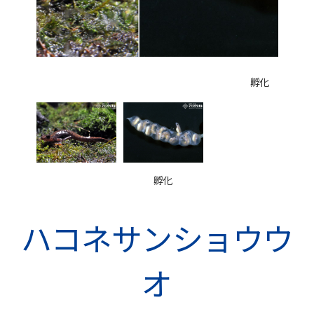
孵化
孵化
ハコネサンショウウ
オ