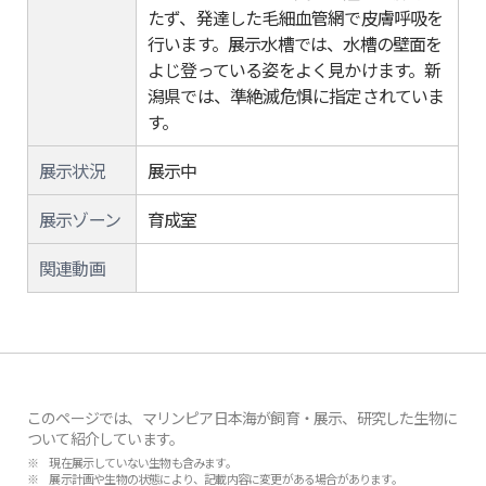
す。エラがなくなる変態上陸後も肺をも
たず、発達した毛細血管網で皮膚呼吸を
行います。展示水槽では、水槽の壁面を
よじ登っている姿をよく見かけます。新
潟県では、準絶滅危惧に指定されていま
す。
展示状況
展示中
展示ゾーン
育成室
関連動画
このページでは、マリンピア日本海が飼育・展示、研究した生物に
ついて紹介しています。
※ 現在展示していない生物も含みます。