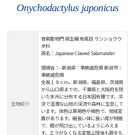
Onychodactylus japonicus
脊索動物門 両生綱 有尾目 サンショウウ
オ科
英名：Japanese Clawed Salamander
環境省：- 新潟県：準絶滅危惧 新潟市：
準絶滅危惧
全長１９ｃｍ。新潟県、福島県、茨城県
から山口県までの、千葉県と大阪府を除
いた本州に分布する日本固有種です。冷
生物紹介
涼で湿潤な山地の渓流や森林に生息して
います。体色は黒褐色や褐色で、地域変
異があります。細長い体に長い尾が特徴
で、眼が飛び出しているようにみえま