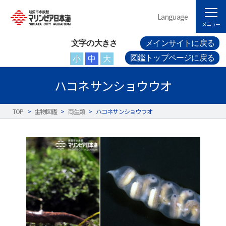
Language
メニュー
文字の大きさ
メインサイトに戻る
図鑑トップページに戻る
小
中
大
ハコネサンショウウオ
TOP
>
生物図鑑
>
両生類
>
ハコネサンショウウオ