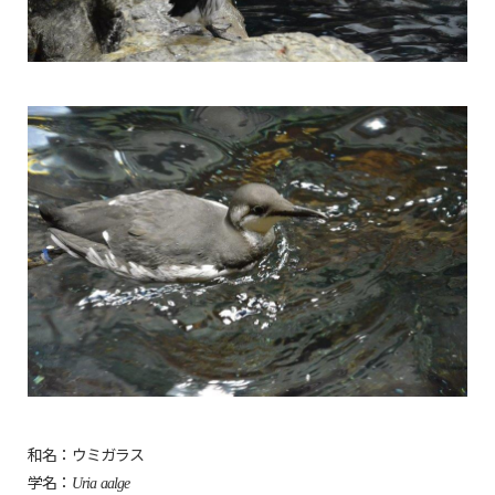
和名：ウミガラス
学名：
Uria aalge