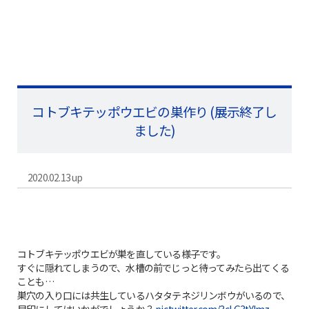
コトブキテッポウエビの巣作り (展示終了し
ました)
2020.02.13 up
コトブキテッポウエビが巣を直している様子です。
すぐに隠れてしまうので、水槽の前でじっと待ってみたら出てくる
ことも…
巣穴の入り口には共生しているハタタテネジリンボウがいるので、
目印にしてはいかがでしょうか？
pic.twitter.com/3cLG3tYImz