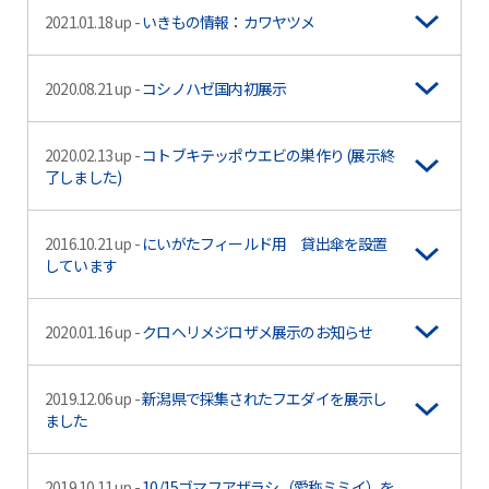
2021.01.18 up -
いきもの情報：カワヤツメ
2020.08.21 up -
コシノハゼ国内初展示
2020.02.13 up -
コトブキテッポウエビの巣作り (展示終
了しました)
2016.10.21 up -
にいがたフィールド用 貸出傘を設置
しています
2020.01.16 up -
クロヘリメジロザメ展示のお知らせ
2019.12.06 up -
新潟県で採集されたフエダイを展示し
ました
2019.10.11 up -
10/15ゴマフアザラシ（愛称ミミイ）を