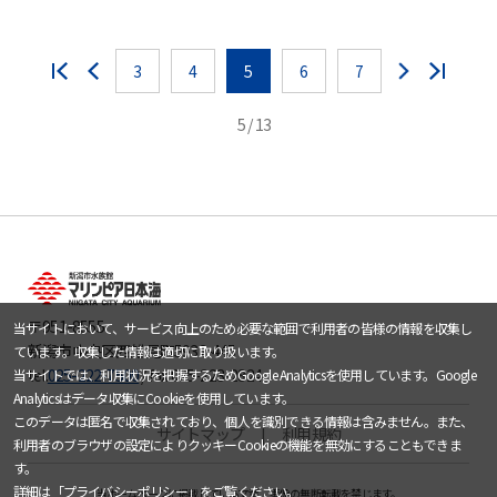
3
4
5
6
7
5 / 13
〒951-8555
当サイトにおいて、サービス向上のため必要な範囲で利用者の皆様の情報を収集し
新潟市中央区西船見町5932-445
ています。収集した情報は適切に取り扱います。
tel.
025-222-7500
/ fax.025-223-2824
当サイトでは、利用状況を把握するためGoogle Analyticsを使用しています。Google
Analyticsはデータ収集にCookieを使用しています。
このデータは匿名で収集されており、個人を識別できる情報は含みません。また、
サイトマップ
利用規約
利用者のブラウザの設定によりクッキーCookieの機能を無効にすることもできま
す。
詳細は「
プライバシーポリシー
」をご覧ください。
当ホームページに掲載している文章・画像の無断転載を禁じます。