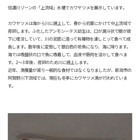
信濃川ゾーンの「上流域」水槽でカワヤツメを展示しています。
カワヤツメは海から川に遡上して、春から初夏にかけて中上流域で
産卵します。ふ化したアンモシーテス幼生は、口が漏斗状で眼が皮
下に埋没していて、川の泥底に潜って有機物を濾しとって食べて成
長します。数年後に変態して銀白色の若魚になり、海に降ります。
海では吸盤状の口で魚に吸着して、血液や筋肉を溶かして食べま
す。2～3 年後、産卵のため川に遡上します。
近年、漁獲量が減り一般的な食材ではなくなりましたが、新潟市の
阿賀野川下流域では、現在も冬季にカワヤツメ漁が行われていま
す。