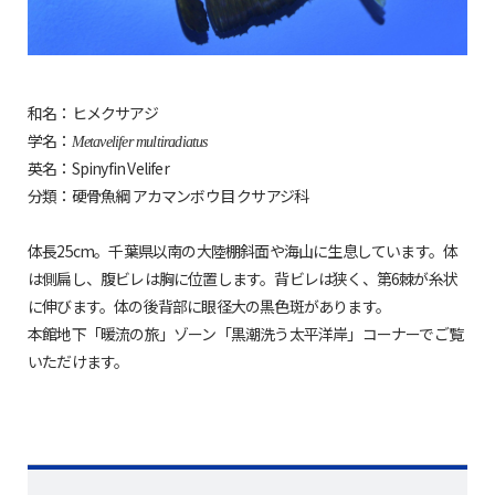
和名：ヒメクサアジ
学名：
Metavelifer multiradiatus
英名：Spinyfin Velifer
分類：硬骨魚綱 アカマンボウ目 クサアジ科
体長25cm。千葉県以南の大陸棚斜面や海山に生息しています。体
は側扁し、腹ビレは胸に位置します。背ビレは狭く、第6棘が糸状
に伸びます。体の後背部に眼径大の黒色斑があります。
本館地下「暖流の旅」ゾーン「黒潮洗う太平洋岸」コーナーでご覧
いただけます。