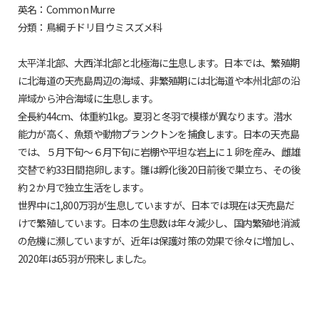
英名：Common Murre
分類：鳥綱 チドリ目 ウミスズメ科
太平洋北部、大西洋北部と北極海に生息します。日本では、繁殖期
に北海道の天売島周辺の海域、非繁殖期には北海道や本州北部の沿
岸域から沖合海域に生息します。
全長約44cm、体重約1kg。夏羽と冬羽で模様が異なります。潜水
能力が高く、魚類や動物プランクトンを捕食します。日本の天売島
では、５月下旬～６月下旬に岩棚や平坦な岩上に１卵を産み、雌雄
交替で約33日間抱卵します。雛は孵化後20日前後で巣立ち、その後
約２か月で独立生活をします。
世界中に1,800万羽が生息していますが、日本では現在は天売島だ
けで繁殖しています。日本の生息数は年々減少し、国内繁殖地消滅
の危機に瀕していますが、近年は保護対策の効果で徐々に増加し、
2020年は65羽が飛来しました。