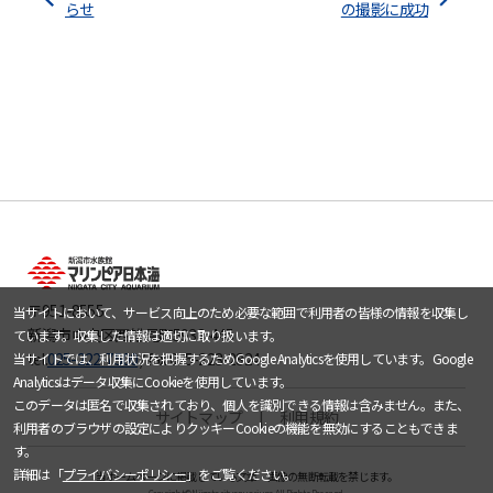
らせ
の撮影に成功
〒951-8555
当サイトにおいて、サービス向上のため必要な範囲で利用者の皆様の情報を収集し
新潟市中央区西船見町5932-445
ています。収集した情報は適切に取り扱います。
tel.
025-222-7500
/ fax.025-223-2824
当サイトでは、利用状況を把握するためGoogle Analyticsを使用しています。Google
Analyticsはデータ収集にCookieを使用しています。
このデータは匿名で収集されており、個人を識別できる情報は含みません。また、
サイトマップ
利用規約
利用者のブラウザの設定によりクッキーCookieの機能を無効にすることもできま
す。
詳細は「
プライバシーポリシー
」をご覧ください。
当ホームページに掲載している文章・画像の無断転載を禁じます。