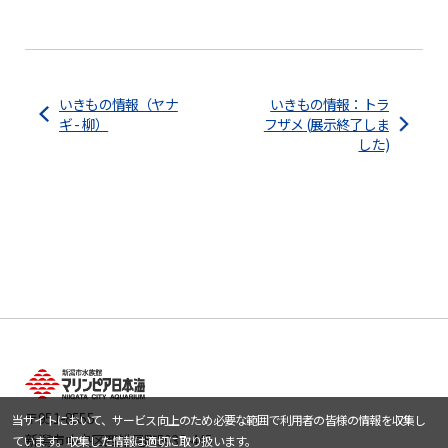
いきもの情報（ヤナ
いきもの情報：トラ
ギ - 柳）
フザメ (展示終了しま
した)
〒951-8555
当サイトにおいて、サービス向上のため必要な範囲で利用者の皆様の情報を収集し
新潟市中央区西船見町5932-445
ています。収集した情報は適切に取り扱います。