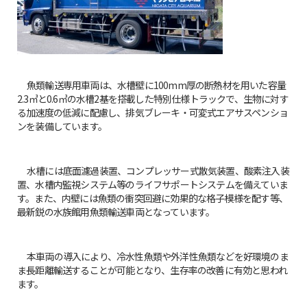
魚類輸送専用車両は、水槽壁に100mm厚の断熱材を用いた容量
2.3㎥と0.6㎥の水槽2基を搭載した特別仕様トラックで、生物に対す
る加速度の低減に配慮し、排気ブレーキ・可変式エアサスペンショ
ンを装備しています。
水槽には底面濾過装置、コンプレッサー式散気装置、酸素注入装
置、水槽内監視システム等のライフサポートシステムを備えていま
す。また、内壁には魚類の衝突回避に効果的な格子模様を配す等、
最新鋭の水族館用魚類輸送車両となっています。
本車両の導入により、冷水性魚類や外洋性魚類などを好環境のま
ま長距離輸送することが可能となり、生存率の改善に有効と思われ
ます。