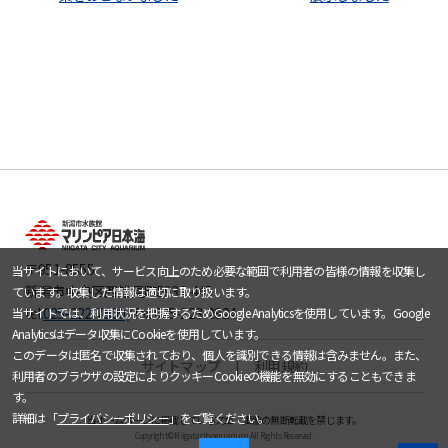
〒951-8555
当サイトにおいて、サービス向上のため必要な範囲で利用者の皆様の情報を収集し
新潟市中央区西船見町5932-445
ています。収集した情報は適切に取り扱います。
tel.
025-222-7500
/ fax.025-223-2824
当サイトでは、利用状況を把握するためGoogle Analyticsを使用しています。Google
Analyticsはデータ収集にCookieを使用しています。
このデータは匿名で収集されており、個人を識別できる情報は含みません。また、
サイトマップ
利用規約
利用者のブラウザの設定によりクッキーCookieの機能を無効にすることもできま
す。
詳細は「
プライバシーポリシー
」をご覧ください。
当ホームページに掲載している文章・画像の無断転載を禁じます。
Copyright © Niigata city aquarium All Rights Reserved.