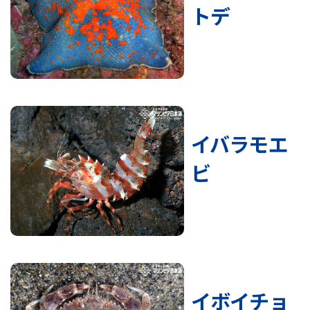
トデ
イバラモエ
ビ
イボイチョ