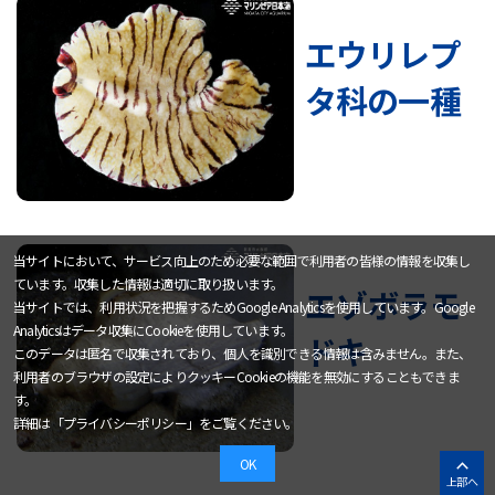
エウリレプ
タ科の一種
当サイトにおいて、サービス向上のため必要な範囲で利用者の皆様の情報を収集し
ています。収集した情報は適切に取り扱います。
エゾボラモ
当サイトでは、利用状況を把握するためGoogle Analyticsを使用しています。Google
Analyticsはデータ収集にCookieを使用しています。
ドキ
このデータは匿名で収集されており、個人を識別できる情報は含みません。また、
利用者のブラウザの設定によりクッキーCookieの機能を無効にすることもできま
す。
詳細は「
プライバシーポリシー
」をご覧ください。
OK
上部へ