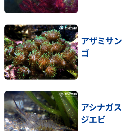
アザミサン
ゴ
アシナガス
ジエビ