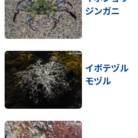
ジンガニ
イボテヅル
モヅル