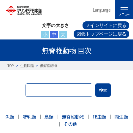
Language
メニュー
文字の大きさ
メインサイトに戻る
図鑑トップページに戻る
小
中
大
無脊椎動物 目次
TOP
>
生物図鑑
>
無脊椎動物
検索
魚類
｜
哺乳類
｜
鳥類
｜
無脊椎動物
｜
爬虫類
｜
両生類
｜
その他