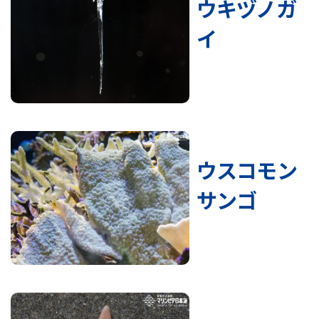
ウキヅノガ
イ
ウスコモン
サンゴ