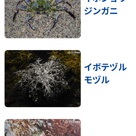
ジンガニ
イボテヅル
モヅル