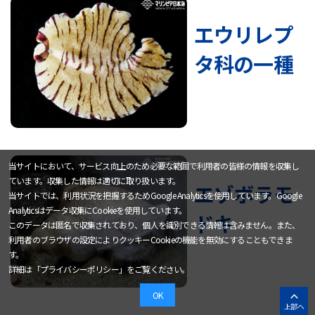
エウリレプ
タ科の一種
当サイトにおいて、サービス向上のため必要な範囲で利用者の皆様の情報を収集し
ています。収集した情報は適切に取り扱います。
エゾボラモ
当サイトでは、利用状況を把握するためGoogle Analyticsを使用しています。Google
Analyticsはデータ収集にCookieを使用しています。
ドキ
このデータは匿名で収集されており、個人を識別できる情報は含みません。また、
利用者のブラウザの設定によりクッキーCookieの機能を無効にすることもできま
す。
詳細は「
プライバシーポリシー
」をご覧ください。
OK
上部へ