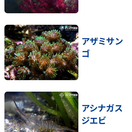
アザミサン
ゴ
アシナガス
ジエビ