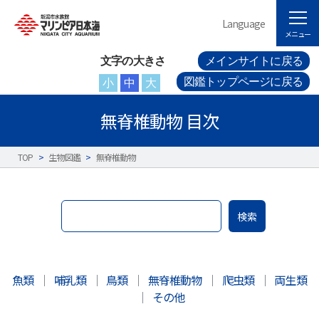
Language
メニュー
文字の大きさ
メインサイトに戻る
図鑑トップページに戻る
小
中
大
無脊椎動物 目次
TOP
>
生物図鑑
>
無脊椎動物
検索
魚類
｜
哺乳類
｜
鳥類
｜
無脊椎動物
｜
爬虫類
｜
両生類
｜
その他