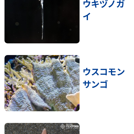
ウキヅノガ
イ
ウスコモン
サンゴ