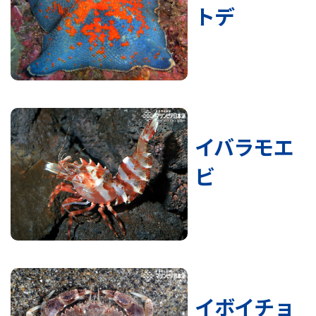
トデ
イバラモエ
ビ
イボイチョ