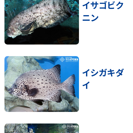
イサゴビク
ニン
イシガキダ
イ