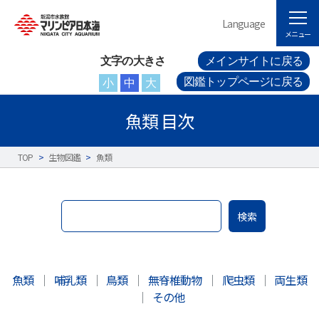
Language
メニュー
文字の大きさ
メインサイトに戻る
図鑑トップページに戻る
小
中
大
魚類 目次
TOP
>
生物図鑑
>
魚類
検索
魚類
｜
哺乳類
｜
鳥類
｜
無脊椎動物
｜
爬虫類
｜
両生類
｜
その他