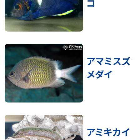
コ
アマミスズ
メダイ
アミキカイ