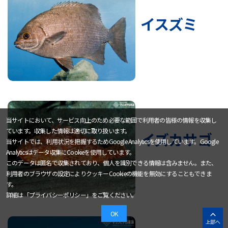
イスズミ
当サイトにおいて、サービス向上のため必要な範囲で利用者の皆様の情報を収集し
ています。収集した情報は適切に取り扱います。
イズカサゴ
当サイトでは、利用状況を把握するためGoogle Analyticsを使用しています。Google
Analyticsはデータ収集にCookieを使用しています。
このデータは匿名で収集されており、個人を識別できる情報は含みません。また、
利用者のブラウザの設定によりクッキーCookieの機能を無効にすることもできま
す。
詳細は「
プライバシーポリシー
」をご覧ください。
OK
上部へ