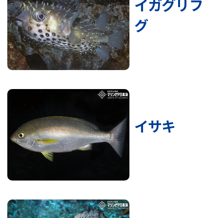
イガグリフ
グ
イサキ