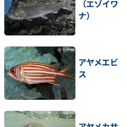
（エゾイワ
ナ）
アヤメエビ
ス
アヤメカサ