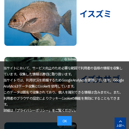
イスズミ
当サイトにおいて、サービス向上のため必要な範囲で利用者の皆様の情報を収集し
ています。収集した情報は適切に取り扱います。
イズカサゴ
当サイトでは、利用状況を把握するためGoogle Analyticsを使用しています。Google
Analyticsはデータ収集にCookieを使用しています。
このデータは匿名で収集されており、個人を識別できる情報は含みません。また、
利用者のブラウザの設定によりクッキーCookieの機能を無効にすることもできま
す。
詳細は「
プライバシーポリシー
」をご覧ください。
OK
上部へ