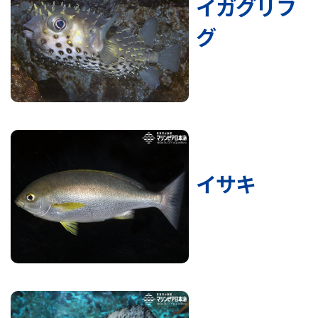
イガグリフ
グ
イサキ