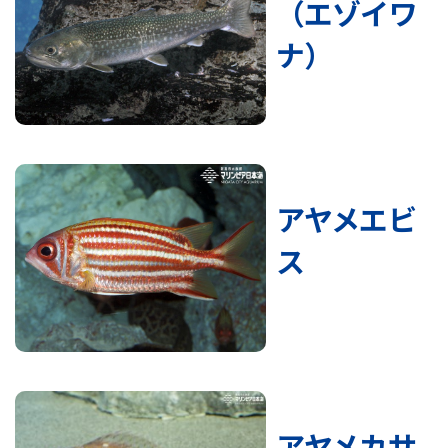
（エゾイワ
ナ）
アヤメエビ
ス
アヤメカサ