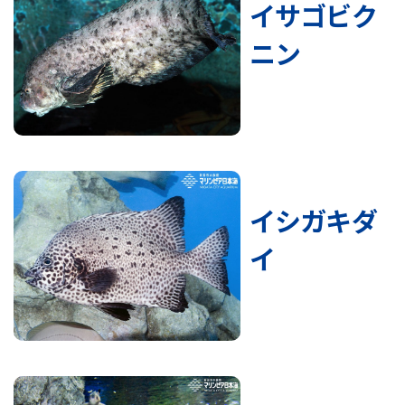
イサゴビク
ニン
イシガキダ
イ