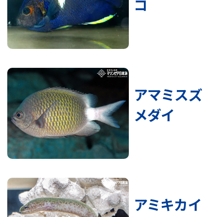
コ
アマミスズ
メダイ
アミキカイ