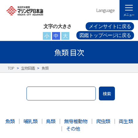
Language
メニュー
文字の大きさ
メインサイトに戻る
図鑑トップページに戻る
小
中
大
魚類 目次
TOP
>
生物図鑑
>
魚類
検索
魚類
｜
哺乳類
｜
鳥類
｜
無脊椎動物
｜
爬虫類
｜
両生類
｜
その他