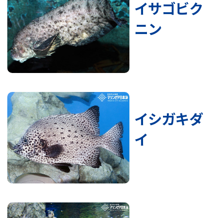
イサゴビク
ニン
イシガキダ
イ