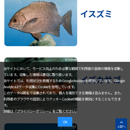
イスズミ
当サイトにおいて、サービス向上のため必要な範囲で利用者の皆様の情報を収集し
ています。収集した情報は適切に取り扱います。
イズカサゴ
当サイトでは、利用状況を把握するためGoogle Analyticsを使用しています。Google
Analyticsはデータ収集にCookieを使用しています。
このデータは匿名で収集されており、個人を識別できる情報は含みません。また、
利用者のブラウザの設定によりクッキーCookieの機能を無効にすることもできま
す。
詳細は「
プライバシーポリシー
」をご覧ください。
OK
上部へ