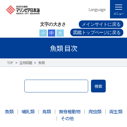
Language
メニュー
文字の大きさ
メインサイトに戻る
図鑑トップページに戻る
小
中
大
魚類 目次
TOP
>
生物図鑑
>
魚類
検索
魚類
｜
哺乳類
｜
鳥類
｜
無脊椎動物
｜
爬虫類
｜
両生類
｜
その他