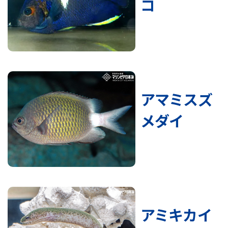
コ
アマミスズ
メダイ
アミキカイ