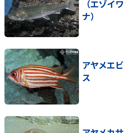
（エゾイワ
ナ）
アヤメエビ
ス
アヤメカサ