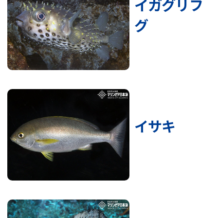
イガグリフ
グ
イサキ