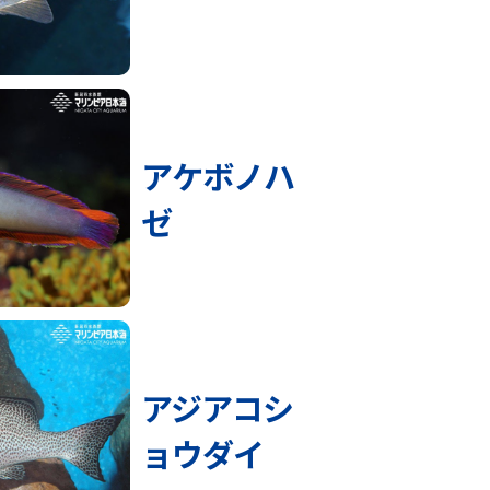
アケボノハ
ゼ
アジアコシ
ョウダイ