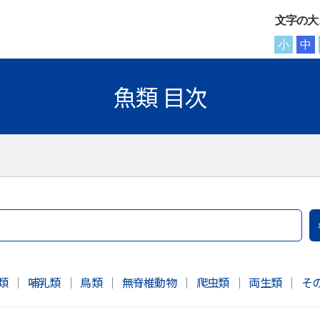
文字の大
小
中
魚類 目次
類
｜
哺乳類
｜
鳥類
｜
無脊椎動物
｜
爬虫類
｜
両生類
｜
そ