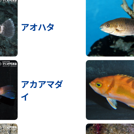
アオハタ
アカアマダ
イ