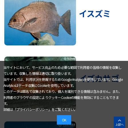
イスズミ
当サイトにおいて、サービス向上のため必要な範囲で利用者の皆様の情報を収集し
ています。収集した情報は適切に取り扱います。
イズカサゴ
当サイトでは、利用状況を把握するためGoogle Analyticsを使用しています。Google
Analyticsはデータ収集にCookieを使用しています。
このデータは匿名で収集されており、個人を識別できる情報は含みません。また、
利用者のブラウザの設定によりクッキーCookieの機能を無効にすることもできま
す。
詳細は「
プライバシーポリシー
」をご覧ください。
OK
上部へ