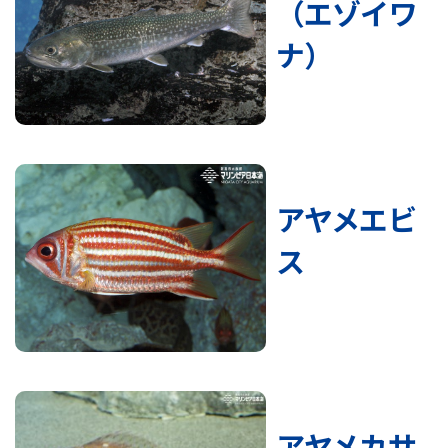
（エゾイワ
ナ）
アヤメエビ
ス
アヤメカサ