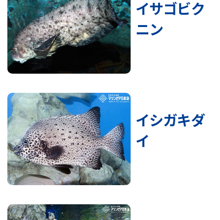
イサゴビク
ニン
イシガキダ
イ