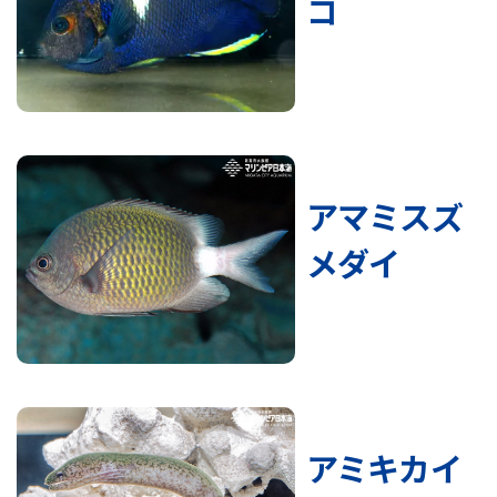
コ
アマミスズ
メダイ
アミキカイ