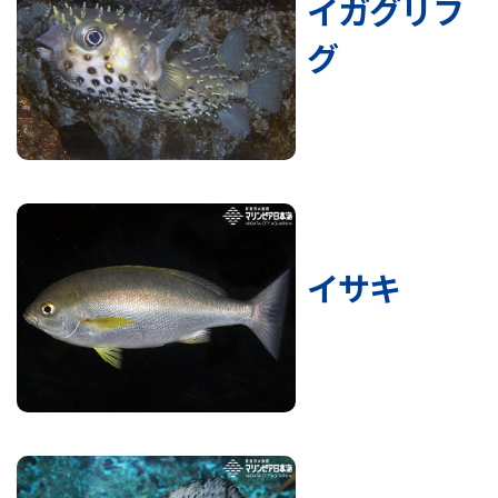
イガグリフ
グ
イサキ