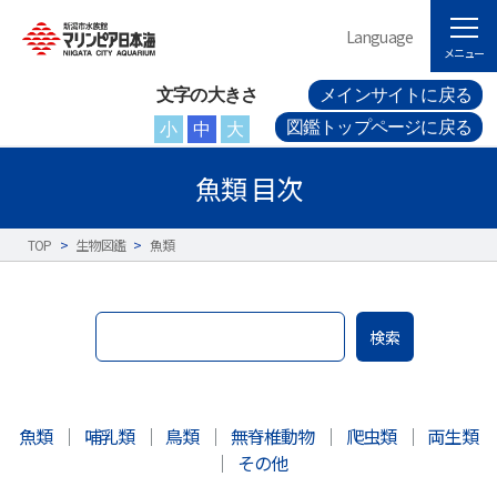
Language
メニュー
文字の大きさ
メインサイトに戻る
図鑑トップページに戻る
小
中
大
魚類 目次
TOP
>
生物図鑑
>
魚類
検索
魚類
｜
哺乳類
｜
鳥類
｜
無脊椎動物
｜
爬虫類
｜
両生類
｜
その他