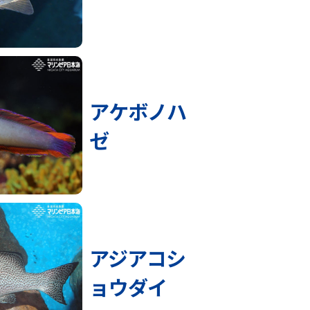
アケボノハ
ゼ
アジアコシ
ョウダイ