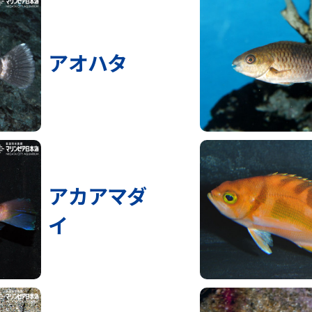
アオハタ
アカアマダ
イ