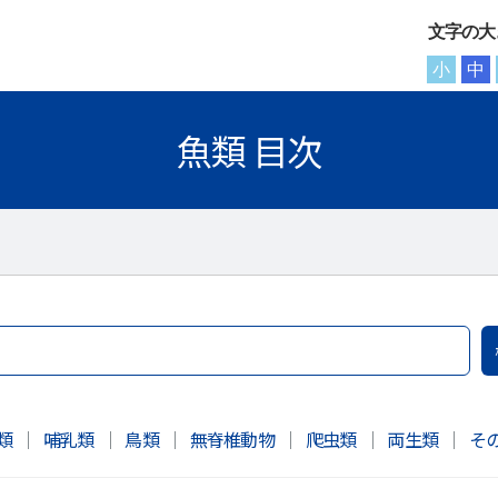
文字の大
小
中
魚類 目次
類
｜
哺乳類
｜
鳥類
｜
無脊椎動物
｜
爬虫類
｜
両生類
｜
そ