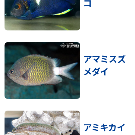
コ
アマミスズ
メダイ
アミキカイ