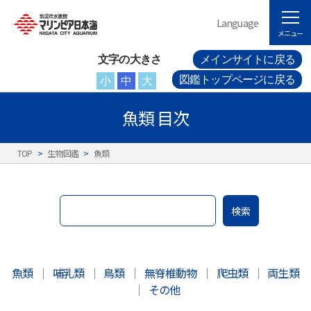
Language
メニュー
文字の大きさ
メインサイトに戻る
図鑑トップページに戻る
小
中
大
魚類 目次
TOP
>
生物図鑑
>
魚類
検索
魚類
｜
哺乳類
｜
鳥類
｜
無脊椎動物
｜
爬虫類
｜
両生類
｜
その他