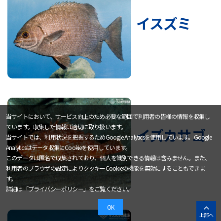
イスズミ
当サイトにおいて、サービス向上のため必要な範囲で利用者の皆様の情報を収集し
ています。収集した情報は適切に取り扱います。
イズカサゴ
当サイトでは、利用状況を把握するためGoogle Analyticsを使用しています。Google
Analyticsはデータ収集にCookieを使用しています。
このデータは匿名で収集されており、個人を識別できる情報は含みません。また、
利用者のブラウザの設定によりクッキーCookieの機能を無効にすることもできま
す。
詳細は「
プライバシーポリシー
」をご覧ください。
OK
上部へ