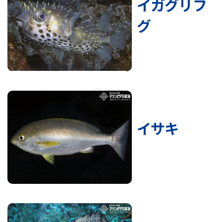
イガグリフ
グ
イサキ