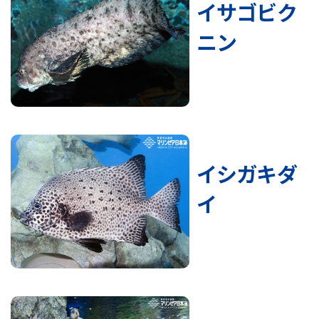
イサゴビク
ニン
イシガキダ
イ