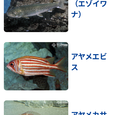
（エゾイワ
ナ）
アヤメエビ
ス
アヤメカサ